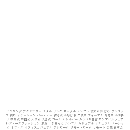
イヤリング アクセサリー メタル リング サークル シンプル 調節可能 ばね ワンタッ
チ 挟む オケージョン パーティー 結婚式 お呼ばれ 二次会 フォーマル 謝恩会 お出掛
け 卒業式 卒園式 入学式 入園式 ゴールド シルバー カラバリ豊富 ワンマイルウェア
レディースファッション 無地 きちんと シンプル カジュアル ナチュラル ベーシッ
ク オフィス オフィスカジュアル テレワーク リモートワーク リモート 会議 食事会