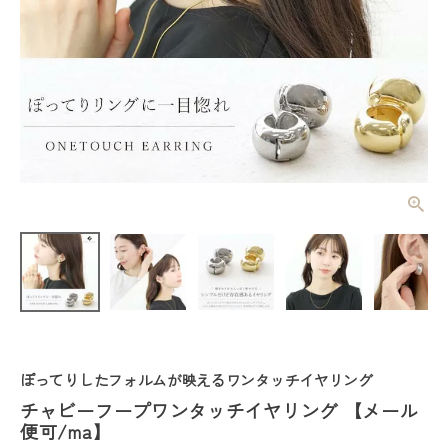
チャビーフー
プワンタッチ
イヤリング
¥
3,300
(税込)
【メール便
可/ma】
レディーストップス
レディースボトムス
ぽってりしたフォルムが映えるワンタッチイヤリング
チャビーフープワンタッチイヤリング 【メール
ファッション雑貨
便可/ma】