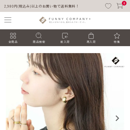
0
2,980円(税込み)以上のお買い物で送料無料！
全商品
商品検索
新入荷
再入荷
特集
ACCOUNT MENU
ようこそ ゲスト 様
ログイン
会員登録