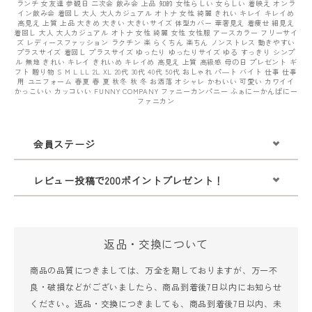
ランチ 女友達 参観日 二次会 飲み会 上品 知的 女性らしい 女らしい 着映え オンラ
イン飲み会 着回し 大人 大人カジュアル オトナ 女性 綺麗 きれい キレイ キレイめ
高見え 上質 上品 大きめ 大きい 大きいサイズ 体型カバー 華奢見え 着痩せ 細見え
着回し 大人 大人カジュアル オトナ 女性 綺麗 女性 女性服 アースカラー フリーサイ
ズ レディースファッション ラクチン 楽 らくちん 楽ちん ノンストレス 動きやすい
プラスサイズ 着回し プラスサイズ ゆったり ゆったりサイズ ゆる すっきり シンプ
ル 無地 きれい キレイ きれいめ キレイめ 高見え 上質 高級感 母の日 プレゼント ギ
フト 贈り物 S M L LL 2L XL 20代 30代 40代 50代 おしゃれ パ―ト バイト 仕事 仕事
用 ユニフォーム 春夏 春 夏 秋冬 秋 冬 お洒落 オシャレ かわいい 可愛い カワイイ
かっこいい カッコいい FUNNY COMPANY ファニーカンパニー ふぁにーかんぱにー
ファニカン
会員ステージ
レビュー投稿で200ポイントプレゼント！
返品・交換について
商品の品質につきましては、万全を期しておりますが、万一不
良・破損などがございましたら、商品到着後7日以内にお知らせ
ください。返品・交換につきましても、商品到着後7日以内、未