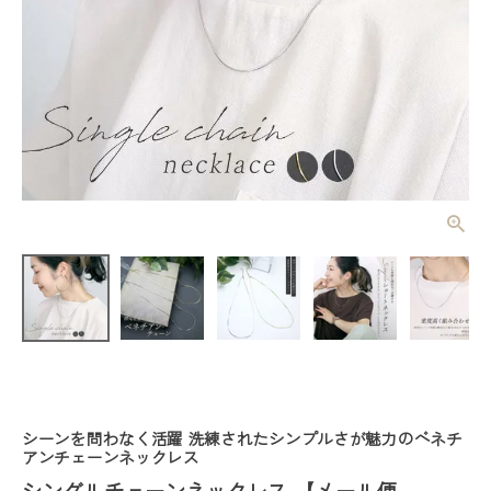
シングルチェ
ーンネックレ
ス 【メール
¥
1,870
(税込)
便可/ma】
レディーストップス
レディースボトムス
シーンを問わなく活躍 洗練されたシンプルさが魅力のベネチ
ファッション雑貨
アンチェーンネックレス
シングルチェーンネックレス 【メール便