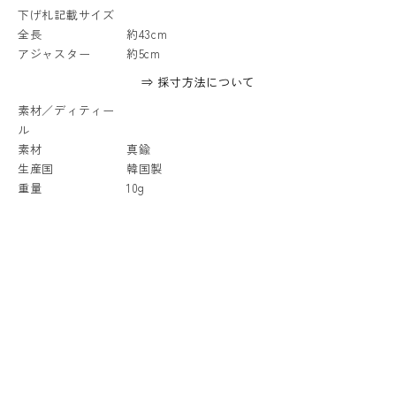
下げ札記載サイズ
全長
約43cm
アジャスター
約5cm
⇒ 採寸方法について
素材／ディティー
ル
素材
真鍮
生産国
韓国製
重量
10g