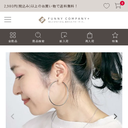
0
2,980円(税込み)以上のお買い物で送料無料！
全商品
商品検索
新入荷
再入荷
特集
ACCOUNT MENU
ようこそ ゲスト 様
ログイン
会員登録