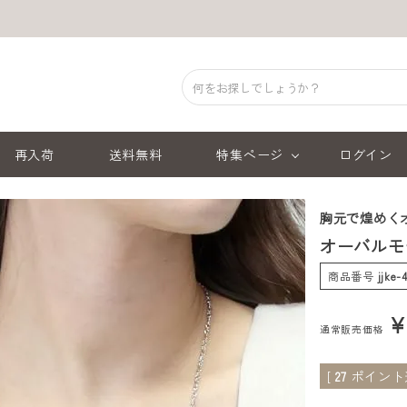
再入荷
送料無料
特集ページ
ログイン
胸元で煌めく
オーバルモ
商品番号
jjke-
通常販売価格
[
27
ポイント進