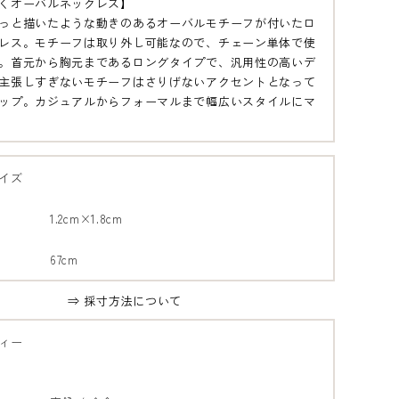
くオーバルネックレス】
っと描いたような動きのあるオーバルモチーフが付いたロ
レス。モチーフは取り外し可能なので、チェーン単体で使
。首元から胸元まであるロングタイプで、汎用性の高いデ
主張しすぎないモチーフはさりげないアクセントとなって
ップ。カジュアルからフォーマルまで幅広いスタイルにマ
イズ
ールド
シルバー
1.2cm×1.8cm
B1
B2
67cm
⇒ 採寸方法について
ィー