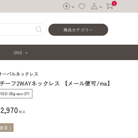
0
ログイン
商品カテゴリー
会員登録
SNS
オーバルネックレス
チーフ2WAYネックレス 【メール便可/ma】
41GD-20g-acc-211
¥
2,970
税込
呈 ]