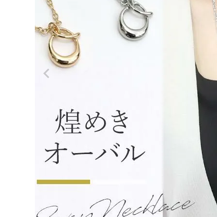
ログイン
会員登録
オーバ
ルモチ
¥
2,97
ーフ2
0
WAYネ
ックレ
(税込)
ス
【メー
ル便
可/m
a】
レディーストップス
レディースボトムス