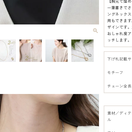
【胸元で煌め
一筆書きでさ
ングネックス
用もできます
ザインです。
おしゃれ度ア
ッチします。
下げ札記載サ
ゴ
モチーフ
チェーン全長
素材／ディテ
ル