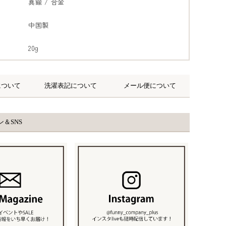
真鍮 / 合金
中国製
20g