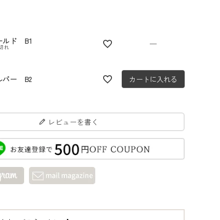
ールド B1
—
切れ
ルバー B2
カートに入れる
レビューを書く