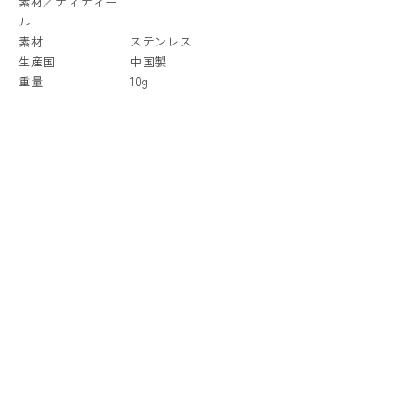
素材／ディティー
ル
素材
ステンレス
生産国
中国製
重量
10g