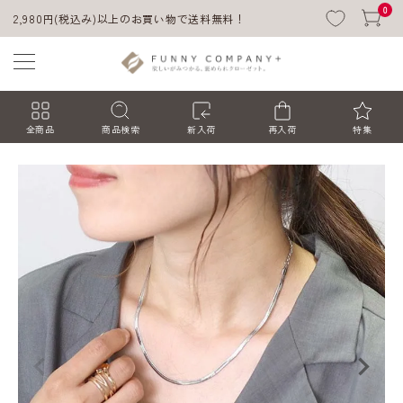
0
2,980円(税込み)以上のお買い物で送料無料！
全商品
商品検索
新入荷
再入荷
特集
ACCOUNT MENU
ようこそ ゲスト 様
ログイン
会員登録