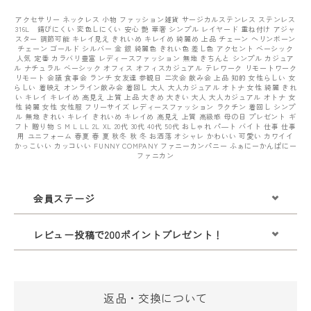
アクセサリー ネックレス 小物 ファッション雑貨 サージカルステンレス ステンレス
316L 錆びにくい 変色しにくい 安心 艶 華奢 シンプル レイヤード 重ね付け アジャ
スター 調節可能 キレイ見え きれいめ キレイめ 綺麗め 上品 チェーン ヘリンボーン
チェーン ゴールド シルバー 金 銀 綺麗色 きれい色 差し色 アクセント ベーシック
人気 定番 カラバリ豊富 レディースファッション 無地 きちんと シンプル カジュア
ル ナチュラル ベーシック オフィス オフィスカジュアル テレワーク リモートワーク
リモート 会議 食事会 ランチ 女友達 参観日 二次会 飲み会 上品 知的 女性らしい 女
らしい 着映え オンライン飲み会 着回し 大人 大人カジュアル オトナ 女性 綺麗 きれ
い キレイ キレイめ 高見え 上質 上品 大きめ 大きい 大人 大人カジュアル オトナ 女
性 綺麗 女性 女性服 フリーサイズ レディースファッション ラクチン 着回し シンプ
ル 無地 きれい キレイ きれいめ キレイめ 高見え 上質 高級感 母の日 プレゼント ギ
フト 贈り物 S M L LL 2L XL 20代 30代 40代 50代 おしゃれ パ―ト バイト 仕事 仕事
用 ユニフォーム 春夏 春 夏 秋冬 秋 冬 お洒落 オシャレ かわいい 可愛い カワイイ
かっこいい カッコいい FUNNY COMPANY ファニーカンパニー ふぁにーかんぱにー
ファニカン
会員ステージ
レビュー投稿で200ポイントプレゼント！
返品・交換について