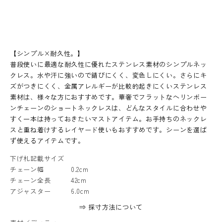
【シンプル×耐久性。】
普段使いに最適な耐久性に優れたステンレス素材のシンプルネッ
クレス。水や汗に強いので錆びにくく、変色しにくい。さらにキ
ズがつきにくく、金属アレルギーが比較的起きにくいステンレス
素材は、様々な方におすすめです。華奢でフラットなヘリンボー
ンチェーンのショートネックレスは、どんなスタイルに合わせや
すく一本は持っておきたいマストアイテム。お手持ちのネックレ
スと重ね着けするレイヤード使いもおすすめです。シーンを選ば
ず使えるアイテムです。
下げ札記載サイズ
チェーン幅
0.2cm
チェーン全長
42cm
アジャスター
6.0cm
⇒ 採寸方法について