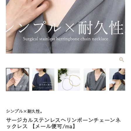
サージカルス
テンレスヘリ
ンボーンチェ
¥
2,970
(税込)
ーンネックレ
ス 【メール
便可/ma】
レディーストップス
レディースボトムス
シンプル×耐久性。
サージカルステンレスヘリンボーンチェーンネ
ファッション雑貨
ックレス 【メール便可/ma】