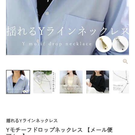
Yモチーフド
ロップネック
レス 【メー
¥
3,520
(税込)
ル便可/ma】
レディーストップス
レディースボトムス
揺れるYラインネックレス
ファッション雑貨
Yモチーフドロップネックレス 【メール便