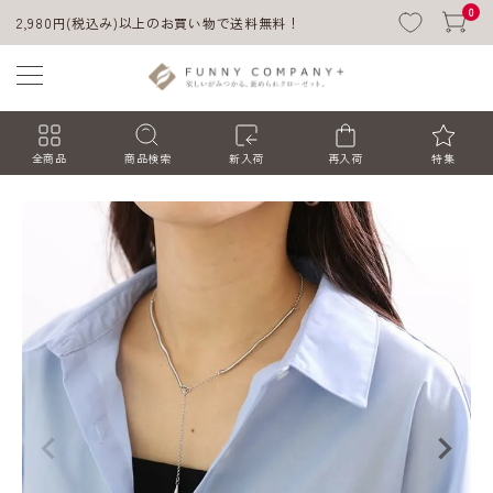
0
2,980円(税込み)以上のお買い物で送料無料！
全商品
商品検索
新入荷
再入荷
特集
ACCOUNT MENU
ようこそ ゲスト 様
ログイン
会員登録