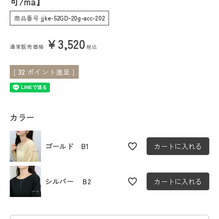
可/ma】
商品番号
jjke-52GD-20g-acc-202
会員ステージ特典プログラムについて
¥
3,520
ご利用ガイド
通常販売価格
税込
[
32
ポイント進呈 ]
カラー
ゴールド B1
カートに入れる
シルバー Ｂ2
カートに入れる