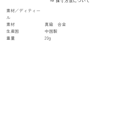
⇒ 採寸方法について
素材／ディティー
ル
素材
真鍮 合金
生産国
中国製
重量
20g