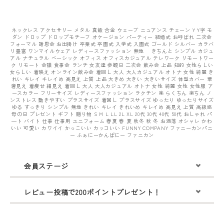
ネックレス アクセサリー メタル 真鍮 合金 ウェーブ ニュアンス チェーン Y Y字 モ
ダン ドロップ ドロップモチーフ オケージョン パーティー 結婚式 お呼ばれ 二次会
フォーマル 謝恩会 お出掛け 卒業式 卒園式 入学式 入園式 ゴールド シルバー カラバ
リ豊富 ワンマイルウェア レディースファッション 無地 きちんと シンプル カジュ
アル ナチュラル ベーシック オフィス オフィスカジュアル テレワーク リモートワー
ク リモート 会議 食事会 ランチ 女友達 参観日 二次会 飲み会 上品 知的 女性らしい
女らしい 着映え オンライン飲み会 着回し 大人 大人カジュアル オトナ 女性 綺麗 き
れい キレイ キレイめ 高見え 上質 上品 大きめ 大きい 大きいサイズ 体型カバー 華
奢見え 着痩せ 細見え 着回し 大人 大人カジュアル オトナ 女性 綺麗 女性 女性服 ア
ースカラー フリーサイズ レディースファッション ラクチン 楽 らくちん 楽ちん ノ
ンストレス 動きやすい プラスサイズ 着回し プラスサイズ ゆったり ゆったりサイズ
ゆる すっきり シンプル 無地 きれい キレイ きれいめ キレイめ 高見え 上質 高級感
母の日 プレゼント ギフト 贈り物 S M L LL 2L XL 20代 30代 40代 50代 おしゃれ パ
―ト バイト 仕事 仕事用 ユニフォーム 春夏 春 夏 秋冬 秋 冬 お洒落 オシャレ かわ
いい 可愛い カワイイ かっこいい カッコいい FUNNY COMPANY ファニーカンパニ
ー ふぁにーかんぱにー ファニカン
会員ステージ
レビュー投稿で200ポイントプレゼント！