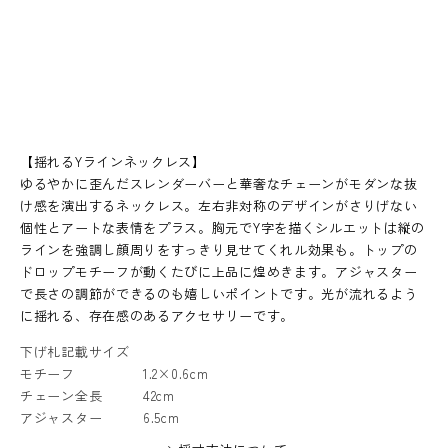
【揺れるYラインネックレス】
ゆるやかに歪んだスレンダーバーと華奢なチェーンがモダンな抜
け感を演出するネックレス。左右非対称のデザインがさりげない
個性とアートな表情をプラス。胸元でY字を描くシルエットは縦の
ラインを強調し顔周りをすっきり見せてくれル効果も。トップの
ドロップモチーフが動くたびに上品に煌めきます。アジャスター
で長さの調節ができるのも嬉しいポイントです。光が流れるよう
に揺れる、存在感のあるアクセサリーです。
下げ札記載サイズ
モチーフ
1.2×0.6cm
チェーン全長
42cm
アジャスター
6.5cm