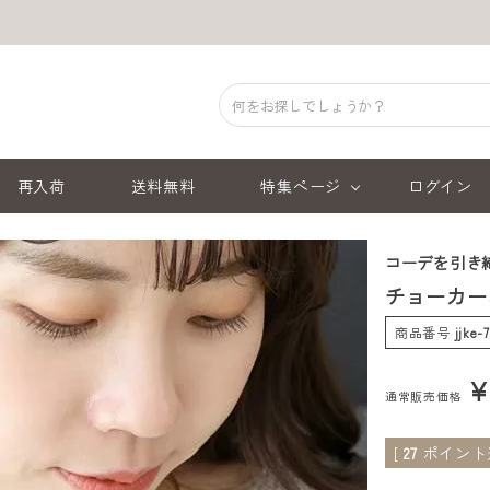
再入荷
送料無料
特集ページ
ログイン
コーデを引き
チョーカーネ
商品番号
jjke-
通常販売価格
[
27
ポイント進