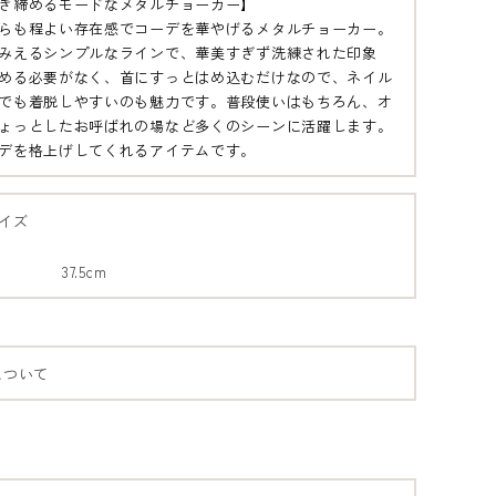
き締めるモードなメタルチョーカー】
らも程よい存在感でコーデを華やげるメタルチョーカー。
みえるシンプルなラインで、華美すぎず洗練された印象
める必要がなく、首にすっとはめ込むだけなので、ネイル
でも着脱しやすいのも魅力です。普段使いはもちろん、オ
ょっとしたお呼ばれの場など多くのシーンに活躍します。
デを格上げしてくれるアイテムです。
イズ
ゴールド
シルバー
37.5cm
B1
B2
について