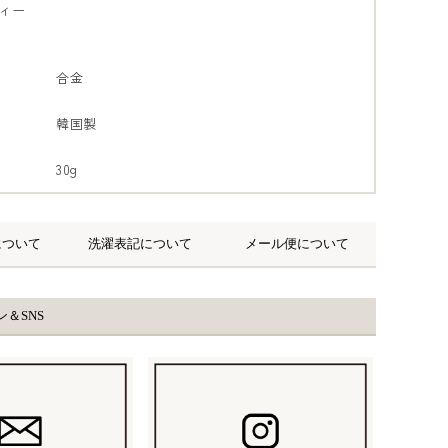
ィー
合金
韓国製
30g