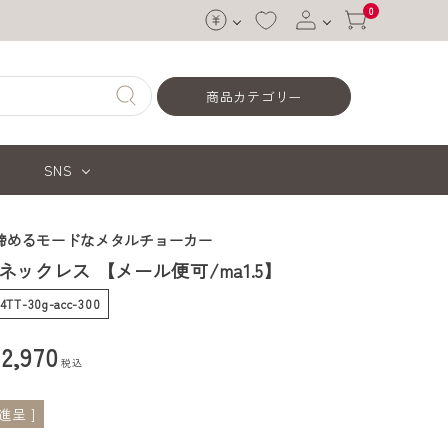
0
ログイン
商品カテゴリー
会員登録
SNS
締めるモードなメタルチョーカー
ックレス 【メール便可/ma1.5】
74TT-30g-acc-300
¥
2,970
税込
呈 ]