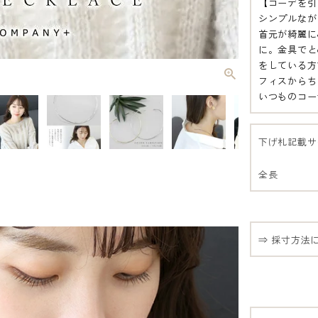
【コーデを引
シンプルなが
首元が綺麗に
に。金具でと
をしている方
フィスからち
いつものコー
下げ札記載サ
全長
⇒ 採寸方法