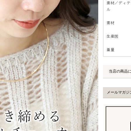
素材／ディテ
ル
素材
生産国
重量