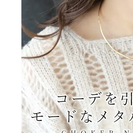
ログイン
会員登録
チョー
カーネ
¥
2,97
ックレ
0
ス
【メー
(税込)
ル便
可/ma
1.5】
レディーストップス
レディースボトムス