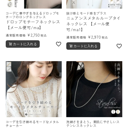
コーデに華やぎを与えるドロップモ
抜け感とモード感をプラス
チーフのロングネックレス
ニュアンスメタルループタイ
ドロップモチーフネックレス
ネックレス 【メール便
【メール便可/ma】
可/ma1】
¥
2,750
通常販売価格
税込
¥
2,970
通常販売価格
税込
カートに入れる
カートに入れる
コーデを引き締めるモードなメタル
洗練さをまとう。素肌にやさしいス
チョーカー
テンレスネックレス