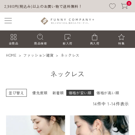
0
2,980円(税込み)以上のお買い物で送料無料！
全商品
商品検索
新入荷
再入荷
特集
HOME
ファッション雑貨
ネックレス
ネックレス
並び替え
優先度順
新着順
価格が安い順
価格が高い順
14
件中
1
-
14
件表示
ACCOUNT MENU
ようこそ ゲスト 様
ログイン
会員登録