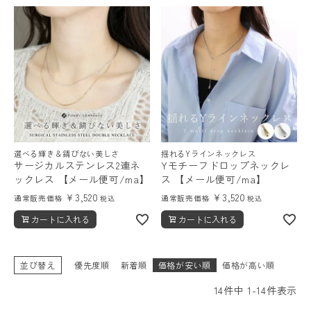
選べる輝き＆錆びない美しさ
揺れるYラインネックレス
サージカルステンレス2連ネ
Yモチーフドロップネックレ
ックレス 【メール便可/ma】
ス 【メール便可/ma】
¥
3,520
¥
3,520
通常販売価格
通常販売価格
税込
税込
カートに入れる
カートに入れる
並び替え
優先度順
新着順
価格が安い順
価格が高い順
14
件中
1
-
14
件表示