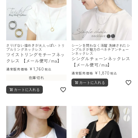
さりげない煌めきが大人っぽい トリ
シーンを問わなく活躍 洗練されたシ
レディーストップス
プルリングネックレス
ンプルさが魅力のベネチアンチェー
ンネックレス
ツイストリングモチーフネッ
シングルチェーンネックレス
レディースボトムス
クレス 【メール便可/ma】
【メール便可/ma】
¥
1,760
通常販売価格
税込
¥
1,870
通常販売価格
税込
ファッション雑貨
在庫切れ
カートに入れる
カートに入れる
会員ステージ特典プログラムについて
ご利用ガイド