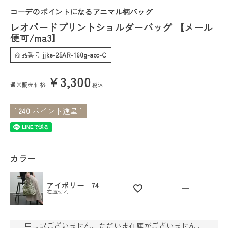
コーデのポイントになるアニマル柄バッグ
会員ステージ特典プログラムについて
レオパードプリントショルダーバッグ 【メール
便可/ma3】
ご利用ガイド
商品番号
jjke-25AR-160g-acc-C
¥
3,300
通常販売価格
税込
[
240
ポイント進呈 ]
カラー
アイボリー 74
—
在庫切れ
申し訳ございません。ただいま在庫がございません。