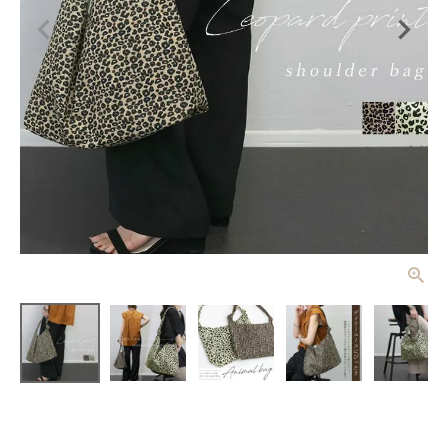
レオパードプ
リントショル
ダーバッグ
¥
3,300
(税込)
【メール便
可/ma3】
レディーストップス
レディースボトムス
ファッション雑貨