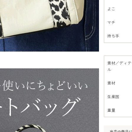
よこ
マチ
持ち手
素材／ディテ
ル
素材
生産国
重量