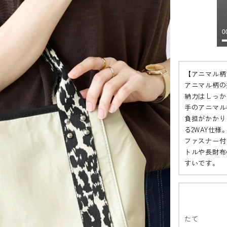
【アニマル柄
アニマル柄の
納力はしっか
手のアニマル
負担がかかり
る2WAY仕
ファスナー付
トルや長財布
すいです。
たて