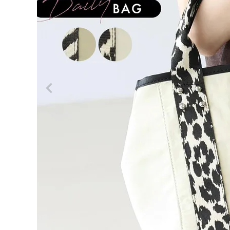
ログイン
会員登録
アニマ
ル柄ハ
¥
3,9
ンドル
60
2WAY
トート
(税込)
バッグ
【メー
ル便不
可】
レディーストップス
レディースボトムス