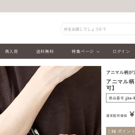
再入荷
送料無料
特集ページ
ログイン
アニマル柄が
アニマル柄
可】
商品番号
jjke-
通常販売価格
[
36
ポイント