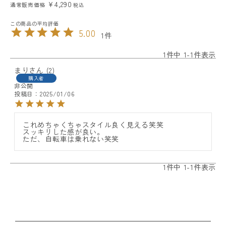
¥
4,290
通常販売価格
税込
5.00
1
1
件中
1
-
1
件表示
まり
2
購入者
非公開
投稿日
2025/01/06
これめちゃくちゃスタイル良く見える笑笑

スッキリした感が良い。

ただ、自転車は乗れない笑笑
1
件中
1
-
1
件表示