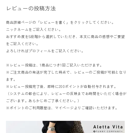
レビューの投稿方法
商品詳細ページの「レビューを書く」をクリックしてください。
ニックネームをご記入ください。
おすすめ度を5段階から選択していただき、本文に商品の感想やご要望
をご記入ください。
レディーストップス
よろしければプロフィールをご記入ください。
レディースボトムス
※レビュー投稿は、1商品につき1回ご記入いただけます。
ファッション雑貨
※ご注文商品の発送が完了した時点で、レビューのご投稿が可能となり
ます。
※レビュー投稿完了後、即時に200ポイントが自動付与されます。
（システムの都合により、レビューの反映までお時間をいただく場合が
会員ステージ特典プログラムについて
ございます。あらかじめご了承ください。）
※ポイントのご利用履歴は、マイページよりご確認いただけます。
ご利用ガイド