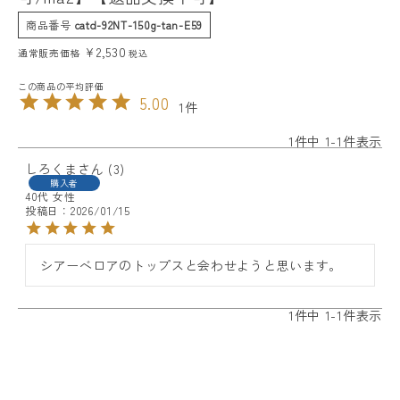
商品番号
catd-92NT-150g-tan-E59
¥
2,530
通常販売価格
税込
5.00
1
1
件中
1
-
1
件表示
しろくま
3
購入者
40代
女性
投稿日
2026/01/15
シアーベロアのトップスと会わせようと思います。
1
件中
1
-
1
件表示