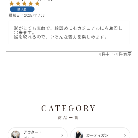
購入者
投稿日
2025/11/03
形がとても素敵で、綺麗めにもカジュアルにも着回し
出来ます。

裾も絞れるので、いろんな着方を楽しめます。
4
件中
1
-
4
件表示
CATEGORY
商品一覧
アウター・
カーディガン