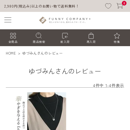
0
2,980円(税込み)以上のお買い物で送料無料！
全商品
商品検索
新入荷
再入荷
特集
HOME
ゆづみんさんのレビュー
ゆづみんさんのレビュー
4
件中
1
-
4
件表示
ACCOUNT MENU
ようこそ ゲスト 様
ログイン
会員登録