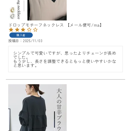
ドロップモチーフネックレス 【メール便可/ma】
購入者
投稿日
2025/11/03
レディーストップス
シンプルで可愛いですが、思ったよりチェーンが長め
でした。

レディースボトムス
もう少し、長さを調整できるともっと使いやすいかな
と思います。
ファッション雑貨
会員ステージ特典プログラムについて
ご利用ガイド