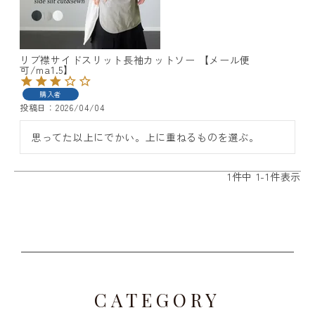
リブ襟サイドスリット長袖カットソー 【メール便
可/ma1.5】
購入者
レディーストップス
投稿日
2026/04/04
思ってた以上にでかい。上に重ねるものを選ぶ。
レディースボトムス
ファッション雑貨
1
件中
1
-
1
件表示
会員ステージ特典プログラムについて
ご利用ガイド
CATEGORY