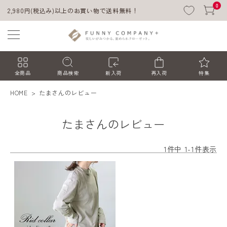
0
2,980円(税込み)以上のお買い物で送料無料！
全商品
商品検索
新入荷
再入荷
特集
HOME
たまさんのレビュー
たまさんのレビュー
1
件中
1
-
1
件表示
ACCOUNT MENU
ようこそ ゲスト 様
ログイン
会員登録