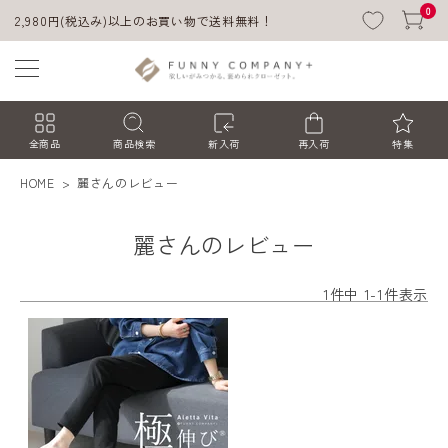
0
2,980円(税込み)以上のお買い物で送料無料！
全商品
商品検索
新入荷
再入荷
特集
HOME
麗さんのレビュー
麗さんのレビュー
1
件中
1
-
1
件表示
ACCOUNT MENU
ようこそ ゲスト 様
ログイン
会員登録