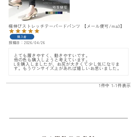
極伸びストレッチテーパードパンツ 【メール便可/ma3】
購入者
投稿日
2026/04/26
レディーストップス
とても履きやすく、動きやすいです。

他の色も購入しようと考えています。

レディースボトムス
Lを購入しましたが、お尻が大きくて少し気になりま
す。もうワンサイズ上があれば嬉しいお思いました。
ファッション雑貨
1
件中
1
-
1
件表示
会員ステージ特典プログラムについて
ご利用ガイド