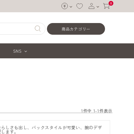
0
ログイン
商品カテゴリー
会員登録
SNS
1
件中
1
-
1
件表示
性らしさも出し、バックスタイルが可愛い、腕のデザ
望します。