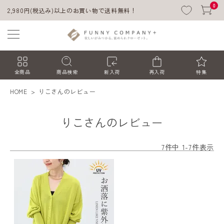
0
2,980円(税込み)以上のお買い物で送料無料！
全商品
商品検索
新入荷
再入荷
特集
HOME
りこさんのレビュー
りこさんのレビュー
7
件中
1
-
7
件表示
ACCOUNT MENU
ようこそ ゲスト 様
ログイン
会員登録