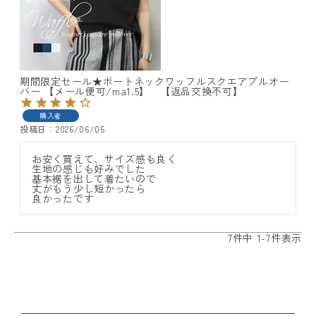
期間限定セール★ボートネックワッフルスクエアプルオー
バー 【メール便可/ma1.5】 【返品交換不可】
購入者
投稿日
2026/06/05
お安く買えて、サイズ感も良く

生地の感じも好みでした

基本裾を出して着たいので

丈がもう少し短かったら

良かったです
7
件中
1
-
7
件表示