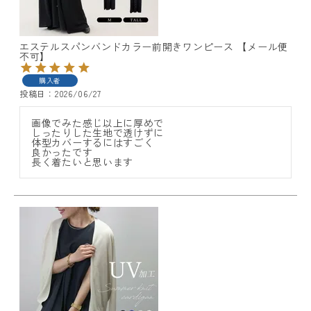
エステルスパンバンドカラー前開きワンピース 【メール便
不可】
購入者
投稿日
2026/06/27
画像でみた感じ以上に厚めで

しったりした生地で透けずに

体型カバーするにはすごく

良かったです

長く着たいと思います