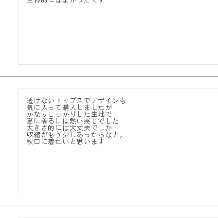
透けないトップスでデザインも

気に入って購入しましたが

かなりしっかりした生地で

夏に着るには熱い感じでした

大きさ的には大丈夫でしか

収縮がもう少しあったらなと。

秋口に着たいと思います