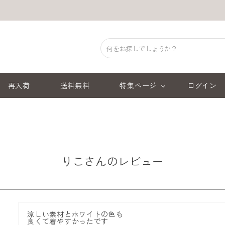
再入荷
送料無料
特集ページ
ログイン
りこさんのレビュー
涼しい素材とホワイトの色も

良くて着やすかったです
