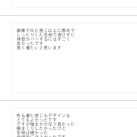
画像でみた感じ以上に厚めで

しったりした生地で透けずに

体型カバーするにはすごく

良かったです

長く着たいと思います
色も着た感じもデザインも

とてもよかったです

ですが袖丈がかなり長かった

腕まくりしたかったけど

生地は硬かった

全体的にはよかったです