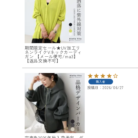
ログイン
会員登録
期間限定セール★UV加工リ
ネンライクVネックカーディ
ガン 【メール便可/ma3】
レディーストップス
【返品交換不可】
レディースボトムス
購入者
ファッション雑貨
投稿日
2026/06/27
会員ステージ特典プログラムについて
ご利用ガイド
完売色2026年秋入荷予定 ダ