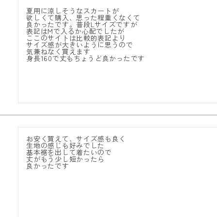
夏用に涼しそうなスカートが

欲しくて購入、思った程重くなくて

良かったです。普段Lサイズですが

表記はMで入るか心配でしたが

ここのサイトは比較的表記より

サイズ感が大きいように思うので

気兼ねなく買えます

身長160で丈もちょうど良かったです
お安く買えて、サイズ感も良く

生地の感じも好みでした

基本裾を出して着たいので

丈がもう少し短かったら

良かったです