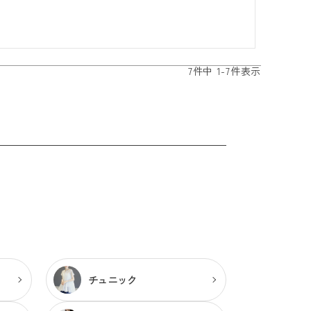
7
件中
1
-
7
件表示
チュニック