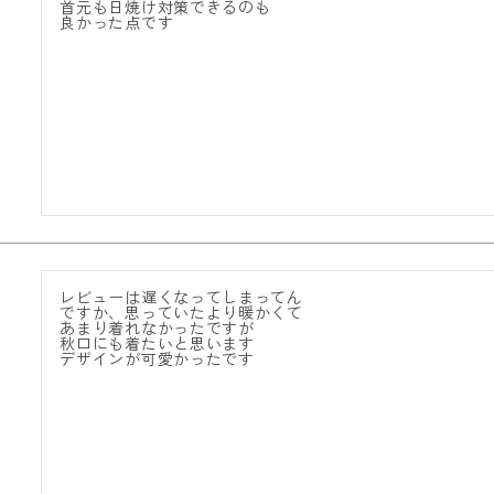
首元も日焼け対策できるのも

良かった点です
レビューは遅くなってしまってん

ですか、思っていたより暖かくて

あまり着れなかったですが

秋口にも着たいと思います

デザインが可愛かったです