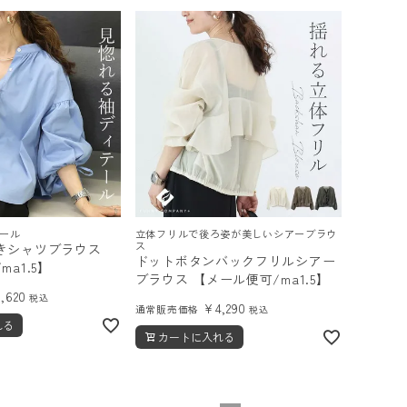
ール
立体フリルで後ろ姿が美しいシアーブラウ
ス
きシャツブラウス
ドットボタンバックフリルシアー
a1.5】
ブラウス 【メール便可/ma1.5】
4,620
税込
¥
4,290
通常販売価格
税込
れる
カートに入れる