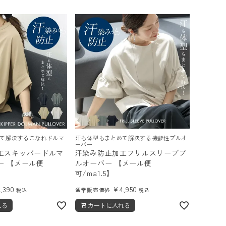
て解決するこなれドルマ
汗も体型もまとめて解決する機能性プルオ
ーバー
工スキッパードルマ
汗染み防止加工フリルスリーブプ
ー 【メール便
ルオーバー 【メール便
可/ma1.5】
5,390
¥
4,950
通常販売価格
税込
税込
れる
カートに入れる