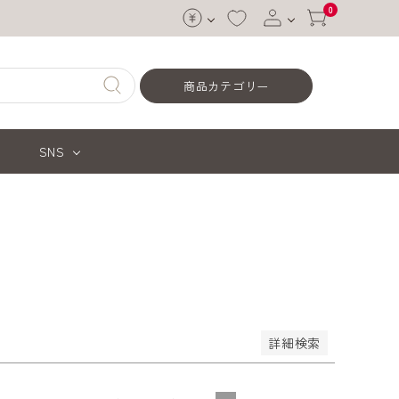
0
ログイン
商品カテゴリー
会員登録
SNS
価格が安い順
価格が高い順
優先度順
ードヒット順
詳細検索