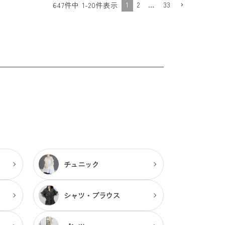
1
2
…
33
647
件中
1
-
20
件表示
チュニック
シャツ・ブラウス