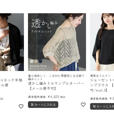
順
着心地涼しく、こなれた雰囲気になる飾り
優美なドルマン
編みニット
みVネック半袖
ジョーゼット
透かし編みドルマンプルオーバー
ール便
ンブラウス 
【メール便不可】
可/ma1.5】
¥
4,620
通常販売価格
税込
¥
通常販売価格
税込
カートに入れる
カートに入