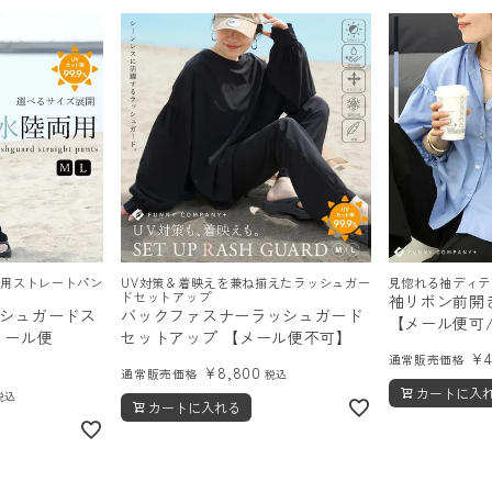
両用ストレートパン
UV対策＆着映えを兼ね揃えたラッシュガー
見惚れる袖ディテ
ドセットアップ
袖リボン前開
シュガードス
バックファスナーラッシュガード
【メール便可/m
メール便
セットアップ 【メール便不可】
¥
通常販売価格
¥
8,800
通常販売価格
税込
カートに入
税込
カートに入れる