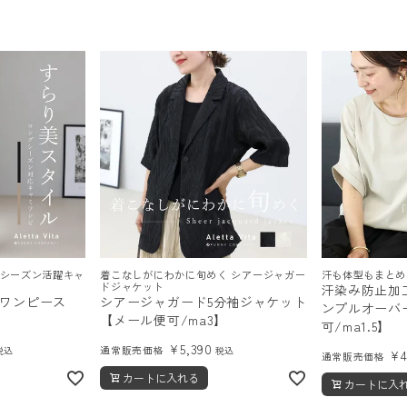
ルシーズン活躍キャ
着こなしがにわかに旬めく シアージャガー
汗も体型もまとめ
ドジャケット
汗染み防止加
ワンピース
シアージャガード5分袖ジャケット
ンプルオーバ
3】
【メール便可/ma3】
可/ma1.5】
¥
5,390
通常販売価格
税込
税込
¥
通常販売価格
カートに入れる
カートに入