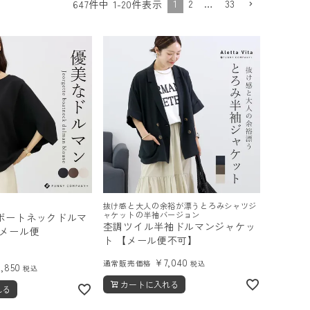
1
2
…
33
647
件中
1
-
20
件表示
抜け感と大人の余裕が漂うとろみシャツジ
ャケットの半袖バージョン
ボートネックドルマ
杢調ツイル半袖ドルマンジャケッ
【メール便
ト 【メール便不可】
¥
7,040
通常販売価格
税込
3,850
税込
カートに入れる
れる