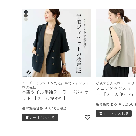
イージーケアで上品見え。半袖ジャケット
呼吸する大人のノースリ
の決定版
ソロナタックスリー
杢調ツイル半袖テーラードジャケ
ー 【メール便可/ma
ット 【メール便不可】
¥
3,960
通常販売価格
¥
7,480
通常販売価格
税込
カートに入れる
カートに入れる