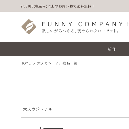
価格
2,980円(税込み)以上のお買い物で送料無料！
〜
商品タグ
セール
限定
再入荷
翌日発送
サイズ
新作
指定なし
S
M
L
LL
HOME
大人カジュアル商品一覧
カラー
ホワイト
ブラック
グレー
グリーン
ブルー
イエロー
大人カジュアル
ACCOUNT MENU
ようこそ ゲスト 様