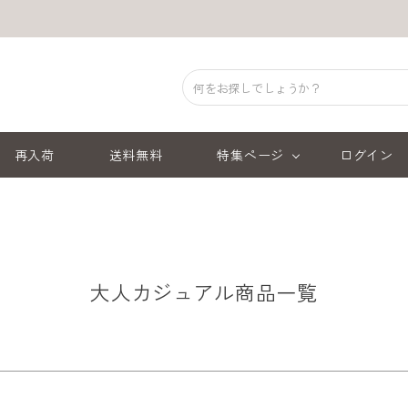
商品番号/JANコード
予約商品
予約商品のみを表示
並び順
再入荷
送料無料
特集ページ
ログイン
新着順
登録順
レビュー順
キーワ
ブラウン
ベージュ
オレンジ
レッド
大人カジュアル商品一覧
検索