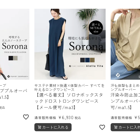
ーブ
サステナ素材×快適×体型カバー すべてを
汗も体型もまとめ
叶えるロングワンピース
ンプルオーバー
ブプルオーバ
【選べる着丈】ソロナボックスタ
汗染み防止加
1.5】
ックドロストロングワンピース
ンプルオーバ
【メール便可/ma3】
可/ma1.5】
税込
¥
6,930
¥
通常販売価格
通常販売価格
税込
カートに入れる
カートに入