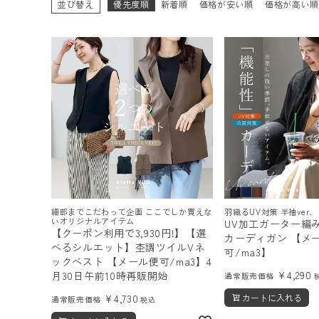
並び替え
優先度順
新着順
価格が安い順
価格が高い
ログイン
会員登録
レディーストップス
レディースボトムス
ファッション雑貨
細部までこだわって企画 ここでしか買えな
羽織るUV対策 半袖ver.
いオリジナルアイテム
UV加工ガーター編
【クーポン利用で3,930円!】【選
カーディガン 【メ
べるシルエット】杢調ツイルVネ
可/ma3】
会員ステージ特典プログラムについて
ックベスト 【メール便可/ma3】4
¥
4,290
月30日午前10時再販開始
通常販売価格
ご利用ガイド
¥
4,730
カートに入れる
通常販売価格
税込