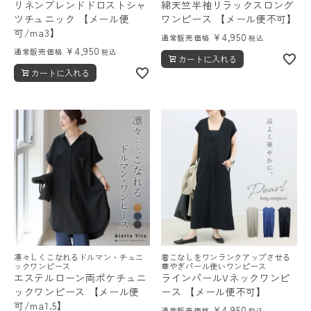
リネンブレンドドロストシャ
綿天竺半袖リラックスロング
ツチュニック 【メール便
ワンピース 【メール便不可】
可/ma3】
¥
4,950
通常販売価格
税込
¥
4,950
通常販売価格
税込
カートに入れる
カートに入れる
凛々しくこなれるドルマン・チュニ
着こなしをワンランクアップさせる
ックワンピース
華やぎパール使いワンピース
エステルローン両ポケチュニ
ラインパールVネックワンピ
ックワンピース 【メール便
ース 【メール便不可】
可/ma1.5】
¥
4,950
通常販売価格
税込