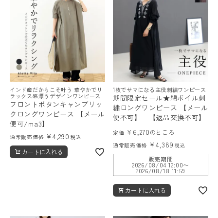
レディーストップス
インド産だからこそ叶う 華やかでリ
1枚でサマになる主役刺繍ワンピース
レディースボトムス
ラックス感漂うデザインワンピース
期間限定セール★綿ボイル刺
フロントボタンキャンブリッ
繍ロングワンピース 【メール
クロングワンピース 【メール
便不可】 【返品交換不可】
ファッション雑貨
便可/ma3】
¥
6,270
のところ
定価
¥
4,290
通常販売価格
税込
¥
4,389
通常販売価格
税込
カートに入れる
会員ステージ特典プログラムについて
販売期間
2026/08/04 12:00
〜
2026/08/18 11:59
ご利用ガイド
カートに入れる