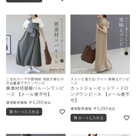
こなれコーデが即完成 手抜き感ゼロ
ストンと落ちるIライン 楽映えワンピ
のお着楽デザインワンピ
ース
異素材切替裾バルーンワンピ
カットジョーゼットフードロ
ース 【メール便不可】
ングワンピース 【メール便不
可】
¥
5,390
通常販売価格
税込
¥
5,390
通常販売価格
税込
カートに入れる
カートに入れる