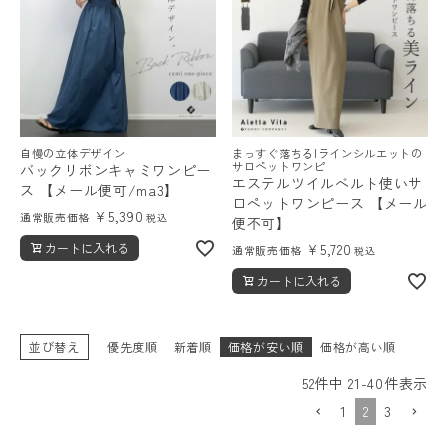
自慢の立体デザイン
まっすぐ落ちるIラインシルエットの
サロペットワンピ
バックリボンキャミワンピー
エステルツイルベルト使いサ
ス 【メール便可/ma3】
ロペットワンピース 【メール
¥
5,390
通常販売価格
税込
便不可】
カートに入れる
¥
5,720
通常販売価格
税込
カートに入れる
並び替え
優先度順
新着順
価格が安い順
価格が高い順
52
件中
21
-
40
件表示
1
2
3