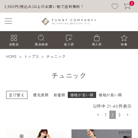
0
2,980円(税込み)以上のお買い物で送料無料！
全商品
商品検索
新入荷
再入荷
特集
HOME
トップス
チュニック
チュニック
並び替え
優先度順
新着順
価格が安い順
価格が高い順
52
件中
21
-
40
件表示
ACCOUNT MENU
1
2
3
ようこそ ゲスト 様
ログイン
会員登録