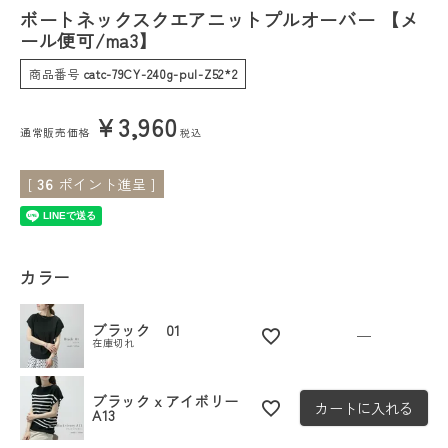
ボートネックスクエアニットプルオーバー 【メ
ール便可/ma3】
会員ステージ特典プログラムについて
商品番号
catc-79CY-240g-pul-Z52*2
ご利用ガイド
¥
3,960
通常販売価格
税込
[
36
ポイント進呈 ]
カラー
ブラック 01
—
在庫切れ
ブラックｘアイボリー
カートに入れる
A13