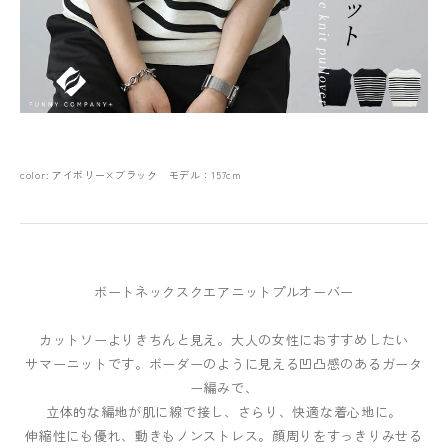
color: アイボリー×ブラック モデル：157cm
ボートネックスクエアニットプルオーバー
カットソーよりきちんと見え。大人の女性におすすめしたい
サマーニットです。ボーダーのように見える凹凸感のあるガータ
ー編みで、
立体的な編地が肌に線で接し、さらり、快適な着心地に。
伸縮性にも優れ、動きもノンストレス。顔周りをすっきりみせる