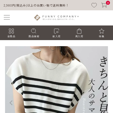
0
2,980円(税込み)以上のお買い物で送料無料！
全商品
商品検索
新入荷
再入荷
特集
ACCOUNT MENU
ようこそ ゲスト 様
ログイン
会員登録