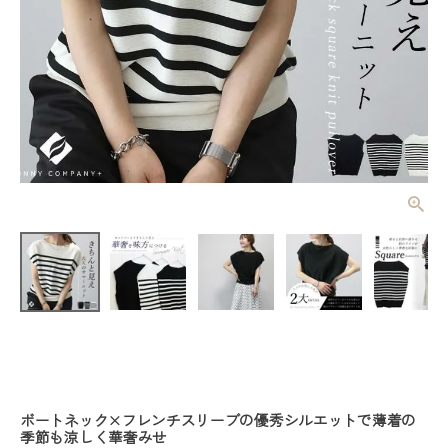
ボートネック
スクエアニッ
トプルオーバ
¥
3,960
(税込)
ー 【メール
便可/ma3】
レディーストップス
レディースボトムス
ファッション雑貨
ボートネック×フレンチスリーブの優秀シルエットで薄着の
季節も涼しく華奢みせ