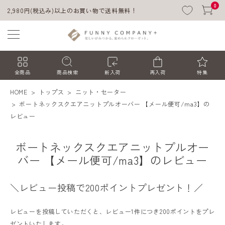
0
2,980円(税込み)以上のお買い物で送料無料！
全商品
商品検索
新入荷
再入荷
特集
HOME
トップス
ニット・セーター
ボートネックスクエアニットプルオーバー 【メール便可/ma3】の
レビュー
ボートネックスクエアニットプルオー
バー 【メール便可/ma3】のレビュー
ACCOUNT MENU
＼レビュー投稿で200ポイントプレゼント！／
ようこそ ゲスト 様
レビューを投稿していただくと、レビュー1件につき200ポイントをプレ
ログイン
会員登録
ゼントいたします。