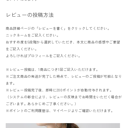
レビューの投稿方法
商品詳細ページの「レビューを書く」をクリックしてください。
ニックネームをご記入ください。
おすすめ度を5段階から選択していただき、本文に商品の感想やご要望
レディーストップス
をご記入ください。
よろしければプロフィールをご記入ください。
レディースボトムス
ファッション雑貨
※レビュー投稿は、1商品につき1回ご記入いただけます。
※ご注文商品の発送が完了した時点で、レビューのご投稿が可能となり
ます。
※レビュー投稿完了後、即時に200ポイントが自動付与されます。
会員ステージ特典プログラムについて
（システムの都合により、レビューの反映までお時間をいただく場合が
ございます。あらかじめご了承ください。）
ご利用ガイド
※ポイントのご利用履歴は、マイページよりご確認いただけます。