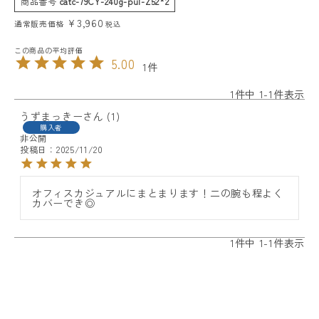
商品番号
catc-79CY-240g-pul-Z52*2
¥
3,960
通常販売価格
税込
5.00
1
1
件中
1
-
1
件表示
うずまっきー
1
購入者
非公開
投稿日
2025/11/20
オフィスカジュアルにまとまります！二の腕も程よく
カバーでき◎
1
件中
1
-
1
件表示