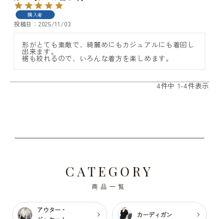
購入者
投稿日
2025/11/03
形がとても素敵で、綺麗めにもカジュアルにも着回し
出来ます。

裾も絞れるので、いろんな着方を楽しめます。
4
件中
1
-
4
件表示
CATEGORY
商品一覧
アウター・
カーディガン