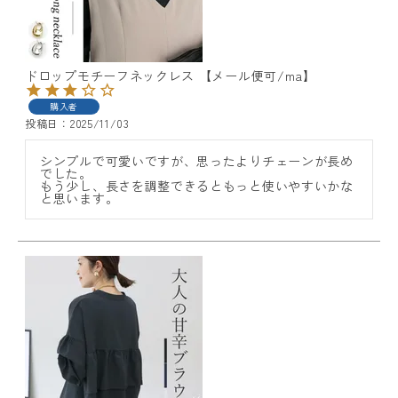
ドロップモチーフネックレス 【メール便可/ma】
購入者
投稿日
2025/11/03
レディーストップス
シンプルで可愛いですが、思ったよりチェーンが長め
でした。

レディースボトムス
もう少し、長さを調整できるともっと使いやすいかな
と思います。
ファッション雑貨
会員ステージ特典プログラムについて
ご利用ガイド