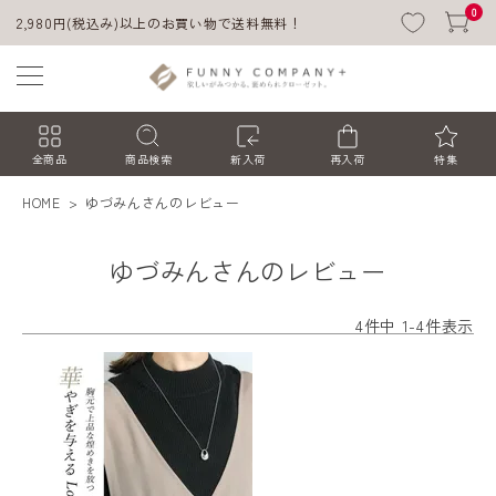
0
2,980円(税込み)以上のお買い物で送料無料！
全商品
商品検索
新入荷
再入荷
特集
HOME
ゆづみんさんのレビュー
ゆづみんさんのレビュー
4
件中
1
-
4
件表示
ACCOUNT MENU
ようこそ ゲスト 様
ログイン
会員登録