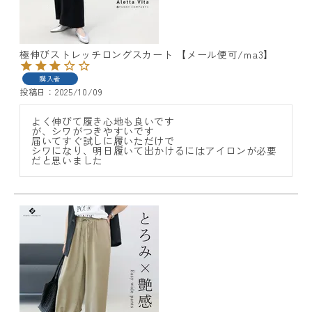
極伸びストレッチロングスカート 【メール便可/ma3】
購入者
投稿日
2025/10/09
よく伸びて履き心地も良いです

が、シワがつきやすいです

届いてすぐ試しに履いただけで

シワになり、明日履いて出かけるにはアイロンが必要
だと思いました