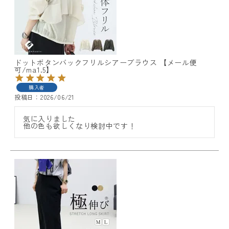
ドットボタンバックフリルシアーブラウス 【メール便
可/ma1.5】
レディーストップス
購入者
投稿日
2026/06/21
レディースボトムス
気に入りました

ファッション雑貨
他の色も欲しくなり検討中です！
会員ステージ特典プログラムについて
ご利用ガイド