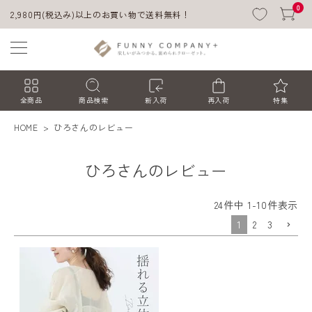
0
2,980円(税込み)以上のお買い物で送料無料！
全商品
商品検索
新入荷
再入荷
特集
HOME
ひろさんのレビュー
ひろさんのレビュー
24
件中
1
-
10
件表示
1
2
3
ACCOUNT MENU
ようこそ ゲスト 様
ログイン
会員登録