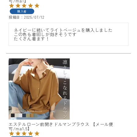
可/ma1】
購入者
投稿日
2025/07/12
ネイビーに続いてライトベージュを購入しました

この色も着回しが効きそうです

たくさん着ます！
エステルローン前開きドルマンブラウス 【メール便
可/ma1.5】