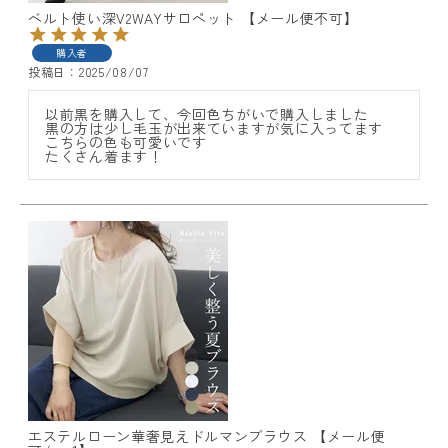
ベルト使い深V2WAYサロペット 【メール便不可】
購入者
投稿日
2025/08/07
以前黒を購入して、今回色ちがいで購入しました

黒の方は少し毛玉が出来ていますが気に入ってます

こちらの色も可愛いです

たくさん着ます！
エステルローン華奢見えドルマンブラウス 【メール便