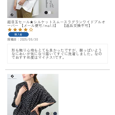
超目玉セール★シルケットスムースラグランワイドプルオ
ーバー 【メール便可/ma1.5】 【返品交換不可】
購入者
レディーストップス
投稿日
2025/05/30
形も触り心地もとても良かったですが、酸っぱいよう
レディースボトムス
なにおいが気になり届いてすぐに洗濯しました。なの
でおすすめ度はマイナス1です。
ファッション雑貨
会員ステージ特典プログラムについて
ご利用ガイド