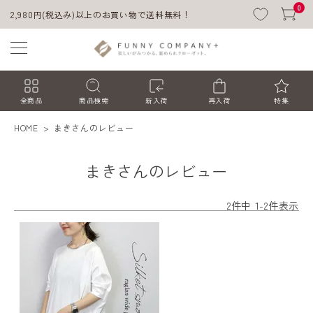
0
2,980円(税込み)以上のお買い物で送料無料！
全商品
商品検索
新入荷
再入荷
特集
HOME
まきさんのレビュー
まきさんのレビュー
2
件中
1
-
2
件表示
ACCOUNT MENU
ようこそ ゲスト 様
ログイン
会員登録