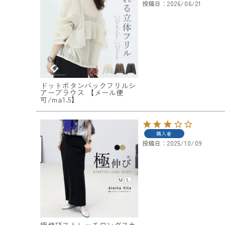
投稿日
2026/06/21
ログイン
会員登録
ドットボタンバックフリルシ
アーブラウス 【メール便
レディーストップス
可/ma1.5】
レディースボトムス
購入者
ファッション雑貨
投稿日
2025/10/09
会員ステージ特典プログラムについて
ご利用ガイド
極伸びストレッチロングスカ