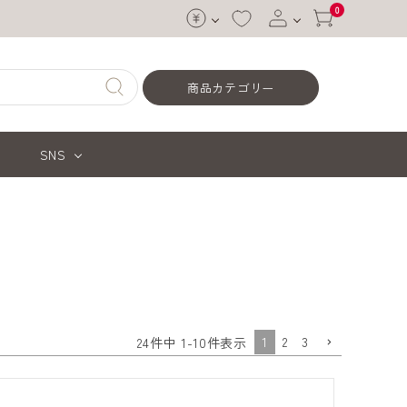
0
ログイン
商品カテゴリー
会員登録
SNS
1
2
3
24
件中
1
-
10
件表示