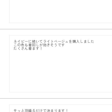
ネイビーに続いてライトベージュを購入しました

この色も着回しが効きそうです

たくさん着ます！
サッと羽織るだけで決まります！
