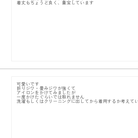
着丈もちょうど良く、重宝しています
可愛いです

折りジワ・畳みジワが強くて

アイロンをかけてみましたが

一度かけたぐらいでは取れません
