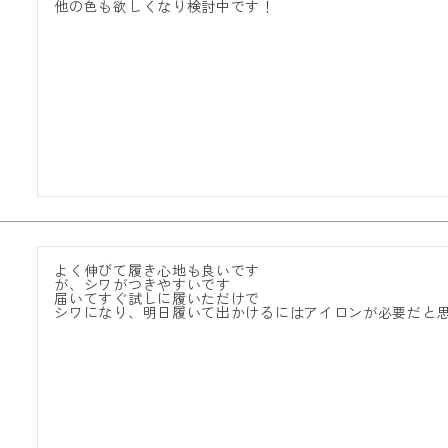
他の色も欲しくなり検討中です！
よく伸びて履き心地も良いです

が、シワがつきやすいです

届いてすぐ試しに履いただけで

シワになり、明日履いて出かけるにはアイロンが必要だと