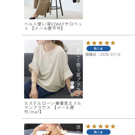
ベルト使い深V2WAYサロペッ
ト 【メール便不可】
購入者
投稿日
2025/07/12
エステルローン華奢見えドル
マンブラウス 【メール便
可/ma1】
購入者