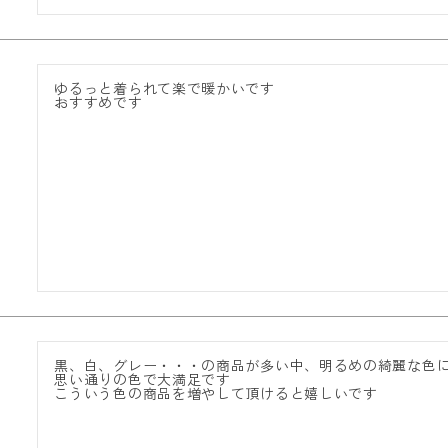
ゆるっと着られて楽で暖かいです

おすすめです
黒、白、グレー・・・の商品が多い中、明るめの綺麗な色に
思い通りの色で大満足です

こういう色の商品を増やして頂けると嬉しいです