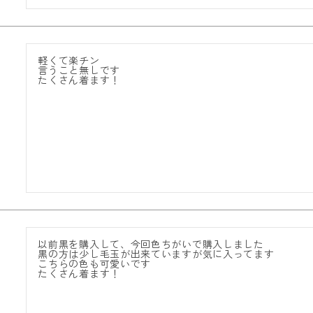
軽くて楽チン

言うこと無しです

たくさん着ます！
以前黒を購入して、今回色ちがいで購入しました

黒の方は少し毛玉が出来ていますが気に入ってます

こちらの色も可愛いです

たくさん着ます！