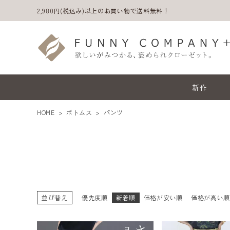
2,980円(税込み)以上のお買い物で送料無料！
新作
HOME
ボトムス
パンツ
並び替え
優先度順
新着順
価格が安い順
価格が高い
ACCOUNT MENU
ようこそ ゲスト 様