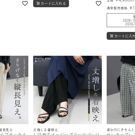
カートに入れる
¥
通常販売価格
2026/0
2026/
カートに入
縦長見え
丈増し＆着映え
楽なのにきちんと
イプタックイ
シワ加工イージープリーツパンツ
センタープレ