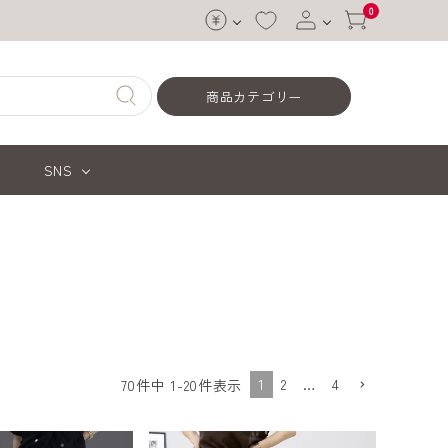
0
ログイン
商品カテゴリー
会員登録
SNS
1
2
…
4
70
件中
1
-
20
件表示