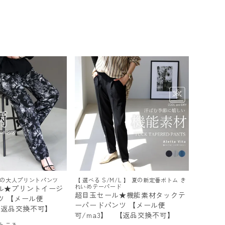
の大人プリントパンツ
【 選べる S/M/L 】 夏の新定番ボトム き
れいめテーパード
ル★プリントイージ
超目玉セール★機能素材タックテ
ツ 【メール便
ーパードパンツ 【メール便
【返品交換不可】
可/ma3】 【返品交換不可】
ところ