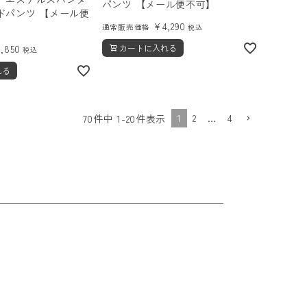
パンツ 【メール便不可】
ドパンツ 【メール便
¥
4,290
通常販売価格
税込
3,850
カートに入れる
税込
れる
1
2
…
4
70
件中
1
-
20
件表示