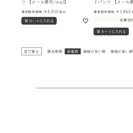
ツ 【メール便可/ma3】
ドパンツ 【メール便
¥
6,930
¥
3,960
通常販売価格
通常販売価格
税込
在庫切
カートに入れる
カートに入れる
並び替え
優先度順
新着順
価格が安い順
価格が高い