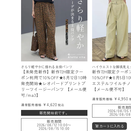
ログイン
会員登録
レディーストップス
さらり軽やかに揺れる主役パンツ
ハイウエストな脚長見え
レディースボトムス
【未発売新作】新作72H限定クー
新作72H限定クーポ
ポン利用で10%OFF★8月12日10時
10%OFF★8月5日
ファッション雑貨
発売開始★レオパードプリントプ
エステルツイルチノ
リーツイージーパンツ 【メール便
【メール便不可】
可/ma3】
¥
4,950
通常販売価格
会員ステージ特典プログラムについて
¥
4,620
通常販売価格
税込
販売期
2026/08/05 
販売開始前です。
2026/08/08
ご利用ガイド
販売期間
2026/08/12 10:00
〜
カートに入れる
2026/08/15 10:00