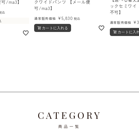
可/ma3】
クワイドパンツ 【メール便
ックセミワイ
可/ma3】
不可】
税込
¥
5,830
通常販売価格
税込
れ
¥
通常販売価格
カートに入れる
カートに入
順
CATEGORY
商品一覧