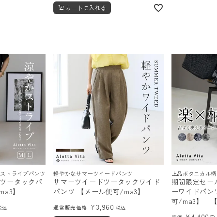
カートに入れる
かストライプパンツ
軽やかなサマーツイードパンツ
上品ボタニカル柄
ツータックパ
サマーツイードツータックワイド
期間限定セー
/ma3】
パンツ 【メール便可/ma3】
ーワイドパン
可/ma3】 
¥
3,960
通常販売価格
税込
税込
¥
4,400
の
定価