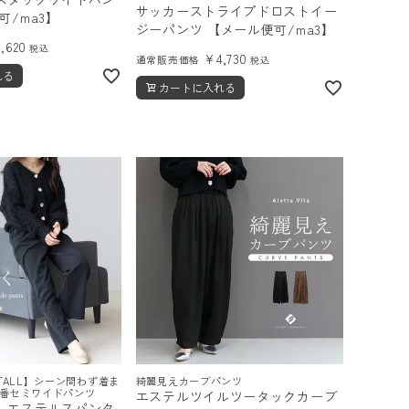
サッカーストライプドロストイー
可/ma3】
ジーパンツ 【メール便可/ma3】
4,620
税込
¥
4,730
通常販売価格
税込
れる
カートに入れる
TALL】シーン問わず着ま
綺麗見えカーブパンツ
番セミワイドパンツ
エステルツイルツータックカーブ
】エステルスパンタ