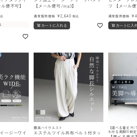
ール便不可】
【メール便可/ma3】
ツ 【メール便
¥
2,640
¥
通常販売価格
通常販売価格
税込
税込
れ
カートに入れる
カートに入
腰高ハイウエスト
【選べる着丈 M/
わせる美脚の新定
イージーワイ
エステルツイル共布ベルト付タッ
【選べる着丈