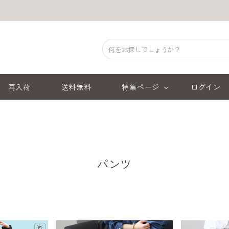
再入荷
送料無料
特集ページ
ログイン
パンツ
順