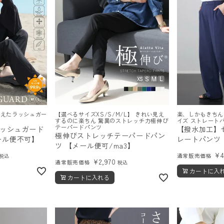
揃えたラッシュガー
【選べるサイズXS/S/M/L】 きれい見え
楽、しかもきちん
するのに楽ちん 驚異のストレッチ力極伸び
イズ ストレート
テーパードパンツ
ッシュガード
【撥水加工】
極伸びストレッチテーパードパン
ール便不可】
レートパンツ
ツ 【メール便可/ma3】
¥
通常販売価格
税込
¥
2,970
通常販売価格
税込
カートに入
カートに入れる