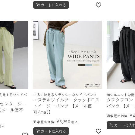
カートに入れる
見えするワイドパ
上品に映えるリラクシーなワイドパンツ
旬シルエットな艶
エステルツイルツータックドロス
タフタフロン
センターシー
トイージーパンツ 【メール便
パンツ 【メ
【メール便不
可/ma3】
¥
通常販売価格
¥
5,390
通常販売価格
税込
カートに入
税込
カートに入れる