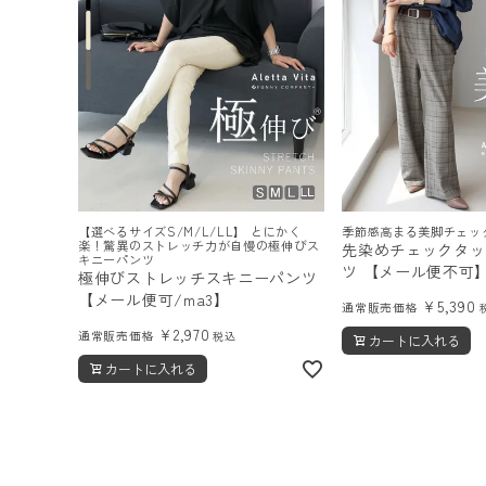
【選べるサイズS/M/L/LL】 とにかく
季節感高まる美脚チェッ
楽！驚異のストレッチ力が自慢の極伸びス
先染めチェックタッ
キニーパンツ
ツ 【メール便不可
極伸びストレッチスキニーパンツ
【メール便可/ma3】
¥
5,390
通常販売価格
¥
2,970
通常販売価格
税込
カートに入れる
カートに入れる