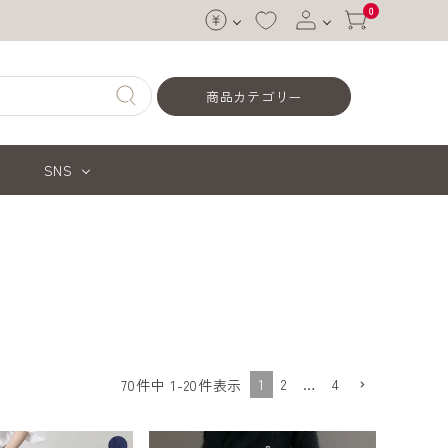
0
ログイン
商品カテゴリー
会員登録
SNS
1
2
…
4
70
件中
1
-
20
件表示