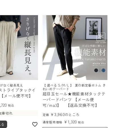
げなく縦長見え
【 選べる S/M/L 】 夏の新定番ボトム き
れいめテーパード
ストライプタックイ
超目玉セール★機能素材タックテ
 【メール便不可】
ーパードパンツ 【メール便
,720
可/ma3】 【返品交換不可】
税込
在庫切れ
¥
3,960
のところ
定価
¥
1,320
通常販売価格
税込
れる