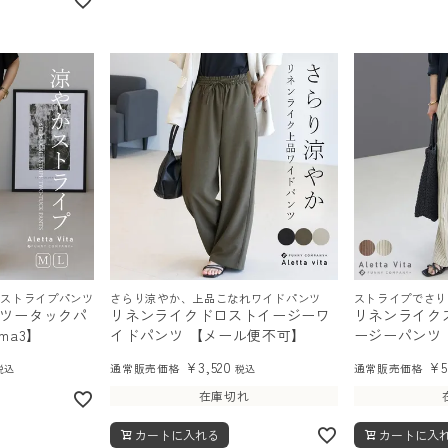
かストライプパンツ
さらり涼やか、上品こなれワイドパンツ
ストライプでさり
ツータックパ
リネンライクドロストイージーワ
リネンライク
/ma3】
イドパンツ 【メール便不可】
ージーパンツ
¥
3,520
¥
5
通常販売価格
通常販売価格
税込
税込
在庫切れ
カートに入れる
カートに入