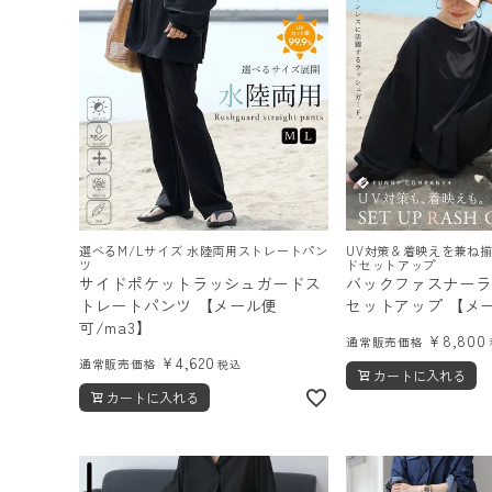
ログイン
会員登録
レディーストップス
選べるM/Lサイズ 水陸両用ストレートパン
UV対策＆着映えを兼ね
レディースボトムス
ツ
ドセットアップ
サイドポケットラッシュガードス
バックファスナーラ
ファッション雑貨
トレートパンツ 【メール便
セットアップ 【メ
可/ma3】
¥
8,800
通常販売価格
¥
4,620
通常販売価格
税込
カートに入れる
会員ステージ特典プログラムについて
カートに入れる
ご利用ガイド