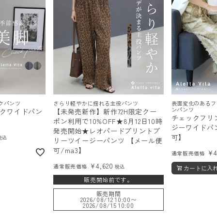
クパンツ
さらり軽やかに揺れる主役パンツ
表面変化のあるフ
ンパンツ
クワイドパン
【未発売新作】新作72H限定クー
チェックフリ
】
ポン利用で10%OFF★8月12日10時
ジーワイドパ
発売開始★レオパードプリントプ
可】
税込
リーツイージーパンツ 【メール便
可/ma3】
¥
通常販売価格
¥
4,620
通常販売価格
税込
カートに入
販売開始前です。
販売期間
2026/08/12 10:00
〜
2026/08/15 10:00