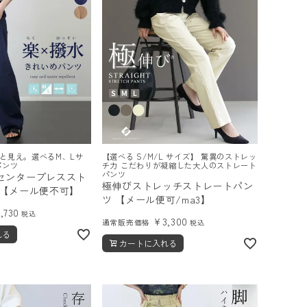
と見え。選べるM、Lサ
【選べる S/M/L サイズ】 驚異のストレッ
パンツ
チ力 こだわりが凝縮した大人のストレート
パンツ
センタープレススト
極伸びストレッチストレートパン
 【メール便不可】
ツ 【メール便可/ma3】
4,730
税込
¥
3,300
通常販売価格
税込
れる
カートに入れる