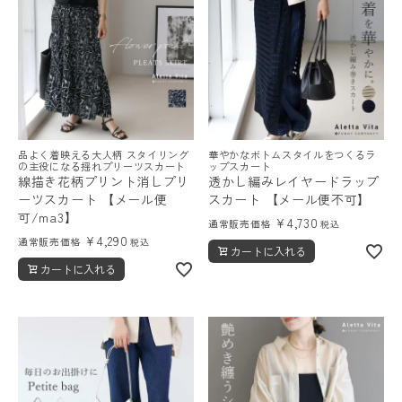
品よく着映える大人柄 スタイリング
華やかなボトムスタイルをつくるラ
の主役になる揺れプリーツスカート
ップスカート
線描き花柄プリント消しプリ
透かし編みレイヤードラップ
ーツスカート 【メール便
スカート 【メール便不可】
可/ma3】
¥
4,730
通常販売価格
税込
¥
4,290
通常販売価格
税込
カートに入れる
カートに入れる