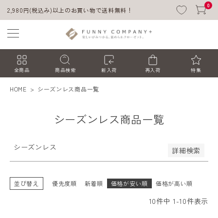
商品番号/JANコード
0
2,980円(税込み)以上のお買い物で送料無料！
予約商品
予約商品のみを表示
全商品
商品検索
新入荷
再入荷
特集
並び順
新着順
登録順
価格が安い順
HOME
シーズンレス商品一覧
価格が高い順
優先度順
レビュー順
キーワードヒット順
シーズンレス商品一覧
検索
シーズンレス
詳細検索
ACCOUNT MENU
並び替え
優先度順
新着順
価格が安い順
価格が高い順
ようこそ ゲスト 様
10
件中
1
-
10
件表示
ログイン
会員登録