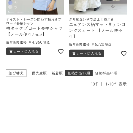
テイスト・シーズン問わず頼れるブ
さり気ない柄で品よく映える
ロード長袖シャツ
ニュアンス柄マットサテンロ
袖タックブロード長袖シャツ
ングスカート 【メール便不
【メール便可/ma2】
可】
¥
4,950
通常販売価格
税込
¥
5,720
通常販売価格
税込
カートに入れる
カートに入れる
並び替え
優先度順
新着順
価格が安い順
価格が高い順
10
件中
1
-
10
件表示