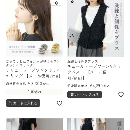
ぽってりしたフォルムが映えるワン
洗練と個性をプラス
タッチイヤリング
チュールテープヤーンVネッ
チャビーフープワンタッチイ
クベスト 【メール便
ヤリング 【メール便可/ma】
可/ma3】
¥
3,300
通常販売価格
税込
¥
4,290
通常販売価格
税込
在庫切れ
カートに入れる
カートに入れる