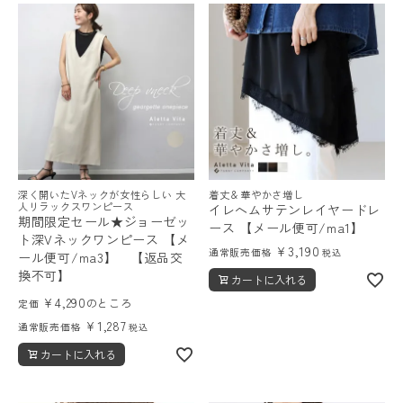
レディーストップス
レディースボトムス
深く開いたVネックが女性らしい 大
着丈＆華やかさ増し
人リラックスワンピース
イレヘムサテンレイヤードレ
ファッション雑貨
期間限定セール★ジョーゼッ
ース 【メール便可/ma1】
ト深Vネックワンピース 【メ
¥
3,190
通常販売価格
税込
ール便可/ma3】 【返品交
換不可】
カートに入れる
会員ステージ特典プログラムについて
¥
4,290
のところ
定価
¥
1,287
通常販売価格
税込
ご利用ガイド
カートに入れる